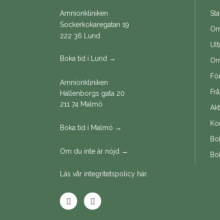
Amnionkliniken
Sta
Sockerkokaregatan 19
Om 
222 36 Lund
Ult
Boka tid i Lund →
Om
Fö
Amnionkliniken
Fr
Hallenborgs gata 20
211 74 Malmö
Akt
Ko
Boka tid i Malmö →
Bok
Om du inte är nöjd →
Bo
Läs vår integritetspolicy här.