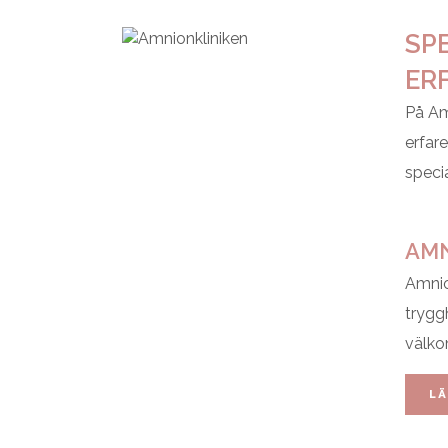
SP
ER
På Amn
erfar
specia
AMN
Amnio
trygg
välko
LÄ