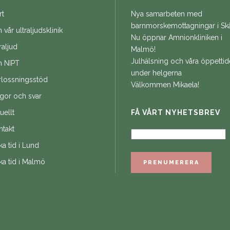
rt
Nya samarbeten med
barnmorskemottagningar i Sk
vår ultraljudsklinik
Nu öppnar Amnionkliniken i
raljud
Malmö!
Julhälsning och våra öppettid
 NIPT
under helgerna
rlossningsstöd
Välkommen Mikaela!
ågor och svar
uellt
FÅ VÅRT NYHETSBREV
ntakt
a tid i Lund
ka tid i Malmö