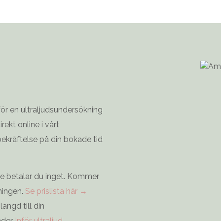
för en ultraljudsundersökning
ekt online i vårt
bekräftelse på din bokade tid
are betalar du inget. Kommer
ningen.
Se prislista här →
längd till din
nder
Inför ultraljud →