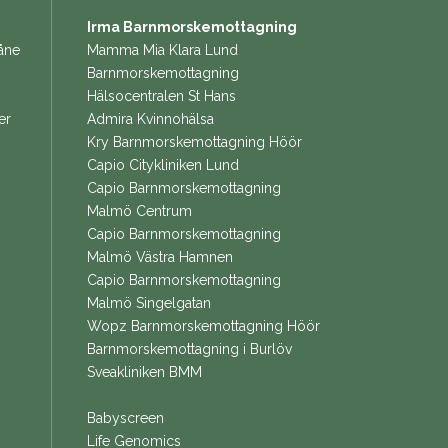
Irma Barnmorskemottagning
åne
Mamma Mia Klara Lund
Barnmorskemottagning
Hälsocentralen St Hans
er
Admira Kvinnohälsa
Kry Barnmorskemottagning Höör
Capio Citykliniken Lund
Capio Barnmorskemottagning
Malmö Centrum
Capio Barnmorskemottagning
Malmö Västra Hamnen
Capio Barnmorskemottagning
Malmö Singelgatan
Wopz Barnmorskemottagning Höör
Barnmorskemottagning i Burlöv
Sveakliniken BMM
Babyscreen
Life Genomics