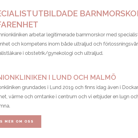
ECIALISTUTBILDADE BARNMORSKO
FARENHET
ionkliniken arbetar legitimerade barnmorskor med specialistutb
enhet och kompetens inom både ultraljud och förlossningsvård
listläkare i obstetrik/gynekologi och ultraljud.
IONKLINIKEN I LUND OCH MALMÖ
nkliniken grundades i Lund 2019 och finns idag även i Docka
het, värme och omtanke i centrum och vi erbjuder en lugn och 
mna.
S MER OM OSS