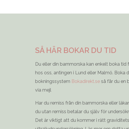
SÅ HÄR BOKAR DU TID
Du eller din barnmorska kan enkelt boka tid 
hos oss, antingen i Lund eller Malmö. Boka dir
bokningssystem
Bokadirekt.se
så får du en 
via mejl
Har du remiss från din barnmorska eller läk
du utan remiss betalar du själv för undersök
Det är viktigt att du kommer i rätt graviditets
ultraljudsundersökning. Läs mer om detta u