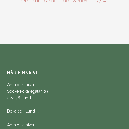
Om du inte är nöjd med vården – 1177 →
HÄR FINNS VI
Amnionkliniken
Sockerkokaregatan 19
222 36 Lund
Boka tid i Lund →
Amnionkliniken